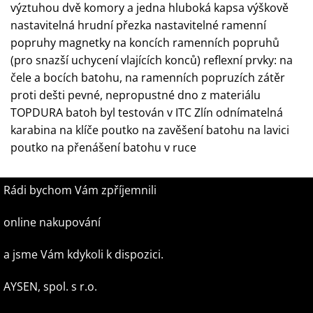
výztuhou dvě komory a jedna hluboká kapsa výškově
nastavitelná hrudní přezka nastavitelné ramenní
popruhy magnetky na koncích ramenních popruhů
(pro snazší uchycení vlajících konců) reflexní prvky: na
čele a bocích batohu, na ramenních popruzích zátěr
proti dešti pevné, nepropustné dno z materiálu
TOPDURA batoh byl testován v ITC Zlín odnímatelná
karabina na klíče poutko na zavěšení batohu na lavici
poutko na přenášení batohu v ruce
Rádi bychom Vám zpříjemnili
online nakupování
a jsme Vám kdykoli k dispozici.
AYSEN, spol. s r.o.