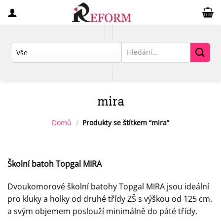
Přeskočit
na
obsah
Hledat:
mira
Domů
/
Produkty se štítkem “mira”
Školní batoh Topgal MIRA
Dvoukomorové školní batohy Topgal MIRA jsou ideální
pro kluky a holky od druhé třídy ZŠ s výškou od 125 cm.
a svým objemem poslouží minimálně do páté třídy.