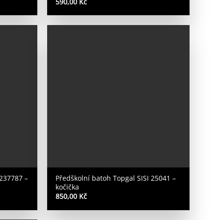
590,00
Kč
 237787 –
Předškolní batoh Topgal SISI 25041 –
kočička
850,00
Kč