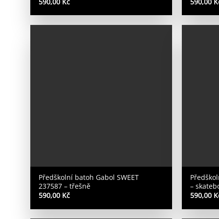
590,00
Kč
590,00
K
Předškolní batoh Gabol SWEET
Předškol
237587 – třešně
– skateb
590,00
Kč
590,00
K