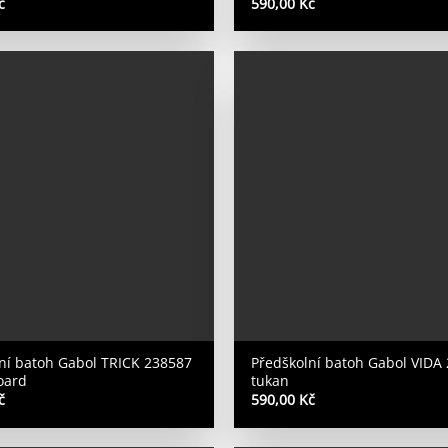
č
590,00
Kč
ní batoh Gabol TRICK 238587
Předškolní batoh Gabol VIDA
oard
tukan
č
590,00
Kč