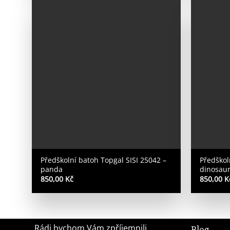
Předškolní batoh Topgal SISI 25042 –
Předškol
panda
dinosau
850,00
Kč
850,00
K
Rádi bychom Vám zpříjemnili
Blog