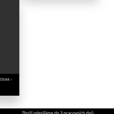
 25044 –
Zboží odesíláme do 3 pracovních dnů.