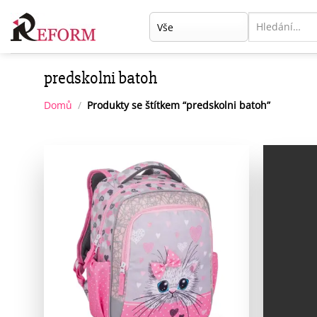
Přeskočit
Hledat:
na
obsah
predskolni batoh
Domů
/
Produkty se štítkem “predskolni batoh”