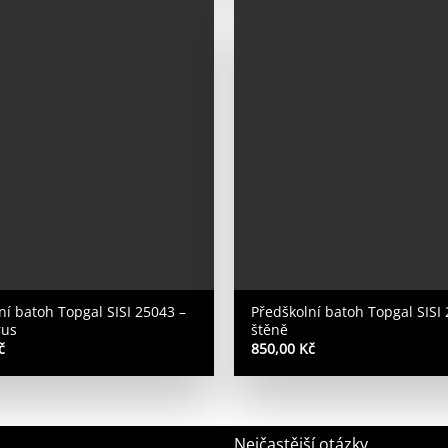
ní batoh Topgal SISI 25043 –
Předškolní batoh Topgal SISI
rus
štěně
č
850,00
Kč
Nejčastější otázky