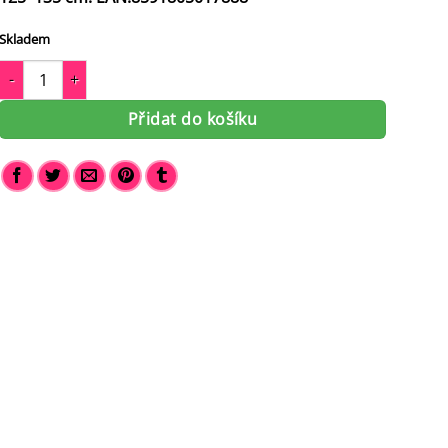
Skladem
Školní set Bagmaster LUMI 26 A - batoh, penál a sáček množství
Přidat do košíku