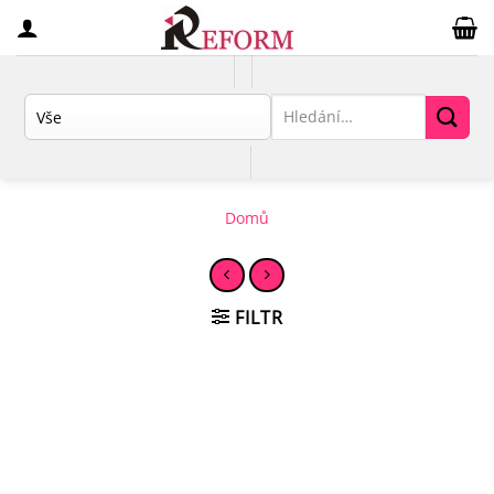
Přeskočit
na
obsah
Hledat:
Domů
FILTR