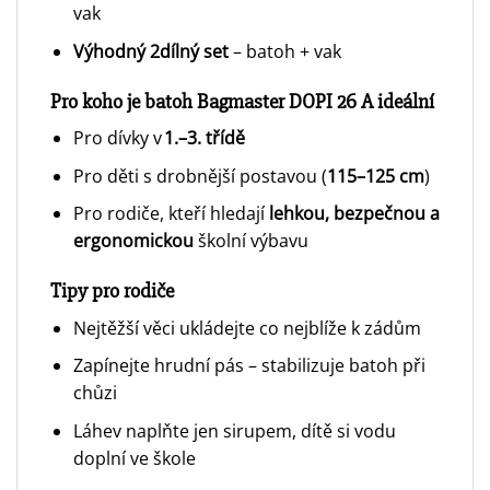
vak
Výhodný 2dílný set
– batoh + vak
Pro koho je batoh Bagmaster DOPI 26 A ideální
Pro dívky v
1.–3. třídě
Pro děti s drobnější postavou (
115–125 cm
)
Pro rodiče, kteří hledají
lehkou, bezpečnou a
ergonomickou
školní výbavu
Tipy pro rodiče
Nejtěžší věci ukládejte co nejblíže k zádům
Zapínejte hrudní pás – stabilizuje batoh při
chůzi
Láhev naplňte jen sirupem, dítě si vodu
doplní ve škole