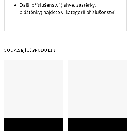
Další příslušenství (láhve, zástěrky,
pláštěnky) najdete v
kategorii příslušenství.
SOUVISEJÍCÍ PRODUKTY
Školní aktovka Topgal BEBE
Školní batoh Topgal COCO
21001 s kytičkami
22017 s BMX riderem