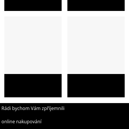
1 899,00
Kč
1 049,00
Kč
Školní batoh Topgal ENDY
Školní batoh Topgal ENDY
22013 – monster truck
21016 s vojenským motivem
1 049,00
Kč
1 049,00
Kč
Rádi bychom Vám zpříjemnili
online nakupování