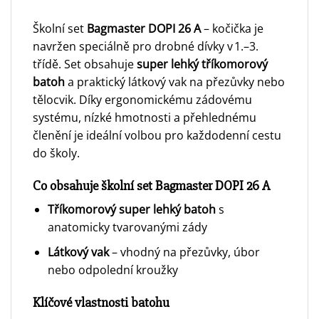
Školní set
Bagmaster DOPI 26 A
– kočička je
navržen speciálně pro drobné dívky v 1.–3.
třídě. Set obsahuje
super lehký tříkomorový
batoh
a praktický látkový vak na přezůvky nebo
tělocvik. Díky ergonomickému zádovému
systému, nízké hmotnosti a přehlednému
členění je ideální volbou pro každodenní cestu
do školy.
Co obsahuje školní set Bagmaster DOPI 26 A
Tříkomorový super lehký batoh
s
anatomicky tvarovanými zády
Látkový vak
– vhodný na přezůvky, úbor
nebo odpolední kroužky
Klíčové vlastnosti batohu