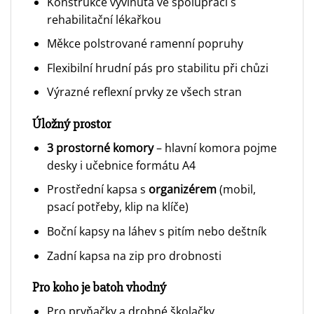
Konstrukce vyvinutá ve spolupráci s
rehabilitační lékařkou
Měkce polstrované ramenní popruhy
Flexibilní hrudní pás pro stabilitu při chůzi
Výrazné reflexní prvky ze všech stran
Úložný prostor
3 prostorné komory
– hlavní komora pojme
desky i učebnice formátu A4
Prostřední kapsa s
organizérem
(mobil,
psací potřeby, klip na klíče)
Boční kapsy na láhev s pitím nebo deštník
Zadní kapsa na zip pro drobnosti
Pro koho je batoh vhodný
Pro prvňačky a drobné školačky