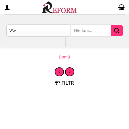
Přeskočit
na
obsah
Hledat:
Domů
FILTR