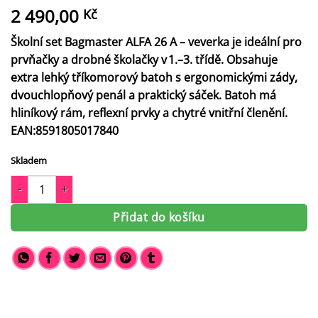
2 490,00
Kč
Školní set Bagmaster ALFA 26 A – veverka je ideální pro
prvňačky a drobné školačky v 1.–3. třídě. Obsahuje
extra lehký tříkomorový batoh s ergonomickými zády,
dvouchlopňový penál a praktický sáček. Batoh má
hliníkový rám, reflexní prvky a chytré vnitřní členění.
EAN:8591805017840
Skladem
Školní set Bagmaster ALFA 26 A – batoh, penál a sáček množství
Přidat do košíku