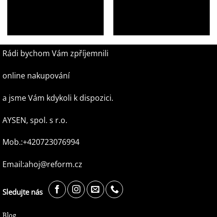
Školní batoh Topgal ENDY
Školní batoh Topgal BAZI
22002 s kytkami a vílou
21014 pro malé konstruktéry
1 049,00
Kč
1 049,00
Kč
Rádi bychom Vám zpříjemnili
online nakupování
a jsme Vám kdykoli k dispozici.
AYSEN, spol. s r.o.
Mob.:+420723076994
Email:ahoj@reform.cz
Sledujte nás
Blog