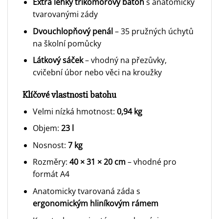
Extra lehký tříkomorový batoh
s anatomicky
tvarovanými zády
Dvouchlopňový penál
– 35 pružných úchytů
na školní pomůcky
Látkový sáček
– vhodný na přezůvky,
cvičební úbor nebo věci na kroužky
Klíčové vlastnosti batohu
Velmi nízká hmotnost:
0,94 kg
Objem:
23 l
Nosnost:
7 kg
Rozměry:
40 × 31 × 20 cm
– vhodné pro
formát A4
Anatomicky tvarovaná záda s
ergonomickým hliníkovým rámem