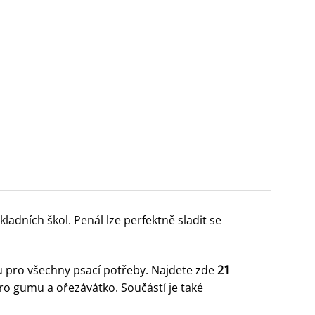
adních škol. Penál lze perfektně sladit se
u pro všechny psací potřeby. Najdete zde
21
o gumu a ořezávátko. Součástí je také