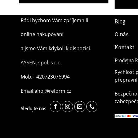
1 049,00
Kč
Rádi bychom Vám zpříjemnili
Blog
O nás
online nakupování
Kontakt
a jsme Vám kdykoli k dispozici.
Prodejna
AYSEN, spol. s r.o.
Rychlost p
Mob.:+420723076994
přepravní
Email:ahoj@reform.cz
Bezpečnos
zabezpeče
Sledujte nás