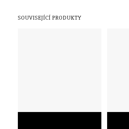
SOUVISEJÍCÍ PRODUKTY
Školní bat
Školní batoh Topgal CODA 22010 s citronky
zelený
1 249,00
Kč