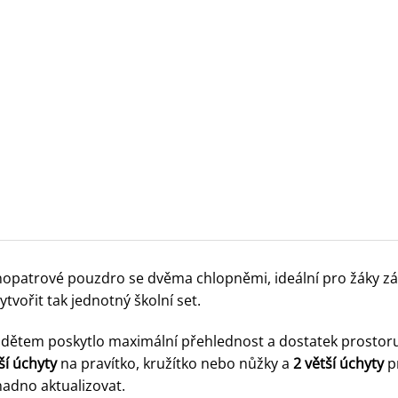
dnopatrové pouzdro se dvěma chlopněmi, ideální pro žáky zákl
vořit tak jednotný školní set.
y dětem poskytlo maximální přehlednost a dostatek prostor
rší úchyty
na pravítko, kružítko nebo nůžky a
2 větší úchyty
pr
snadno aktualizovat.