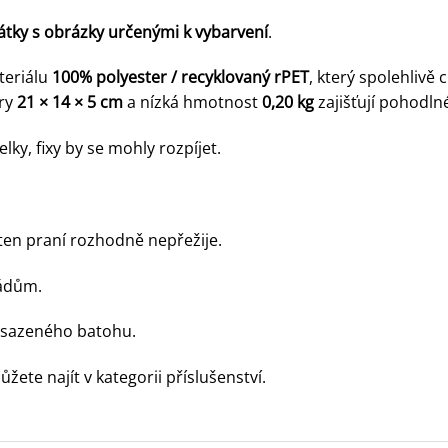
látky s obrázky určenými k vybarvení
.
teriálu
100% polyester / recyklovaný rPET
, který spolehlivě
ěry
21 × 14 × 5 cm
a nízká hmotnost
0,20 kg
zajišťují pohodln
ky, fixy by se mohly rozpíjet.
ten praní rozhodně nepřežije.
zádům.
nasazeného batohu.
ůžete najít v
kategorii příslušenství.