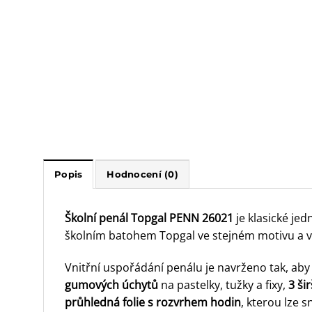
Popis
Hodnocení (0)
Školní penál Topgal PENN 26021
je klasické je
školním batohem Topgal ve stejném motivu a vyt
Vnitřní uspořádání penálu je navrženo tak, ab
gumových úchytů
na pastelky, tužky a fixy,
3 ši
průhledná folie s rozvrhem hodin
, kterou lze 