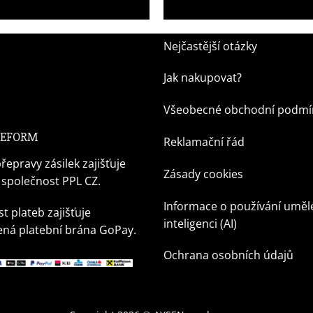
1 049,00
Kč
Nejčastější otázky
Jak nakupovat?
Všeobecné obchodní podmí
 REFORM
Reklamační řád
řepravy zásilek zajišťuje
Zásady cookies
 společnost PPL CZ.
Informace o používání uměl
t plateb zajišťuje
inteligenci (AI)
ná platební brána GoPay.
Ochrana osobních údajů