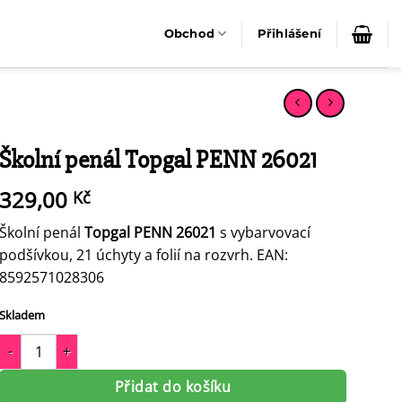
Obchod
Přihlášení
Školní penál Topgal PENN 26021
329,00
Kč
Školní penál
Topgal PENN 26021
s vybarvovací
podšívkou, 21 úchyty a folií na rozvrh. EAN:
8592571028306
Skladem
Školní penál Topgal PENN 26021 množství
Přidat do košíku