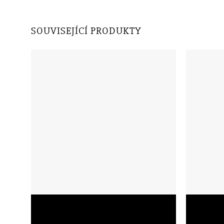
SOUVISEJÍCÍ PRODUKTY
Školní batoh Topgal ELLY 20005 s veselým
Školní bat
designem
truck