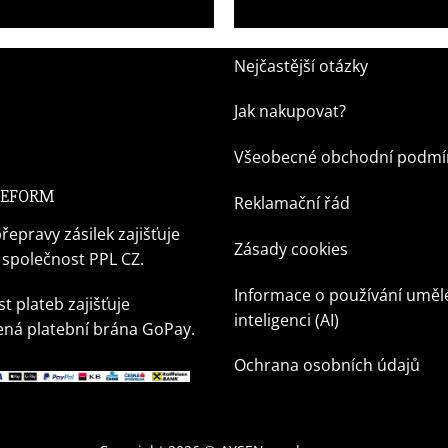
1 699,00
Kč
Nejčastější otázky
Jak nakupovat?
Všeobecné obchodní podmí
 REFORM
Reklamační řád
řepravy zásilek zajišťuje
Zásady cookies
 společnost PPL CZ.
Informace o používání uměl
t plateb zajišťuje
inteligenci (AI)
ná platební brána GoPay.
Ochrana osobních údajů