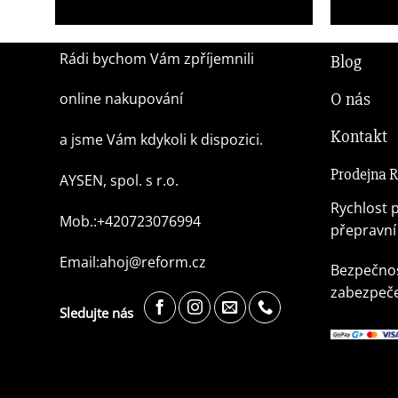
1 049,00
Kč
1 049,00
Kč
Rádi bychom Vám zpříjemnili
Blog
O nás
online nakupování
Kontakt
a jsme Vám kdykoli k dispozici.
Prodejna
AYSEN, spol. s r.o.
Rychlost p
Mob.:+420723076994
přepravní
Email:ahoj@reform.cz
Bezpečnos
zabezpeče
Sledujte nás