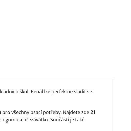
adních škol. Penál lze perfektně sladit se
u pro všechny psací potřeby. Najdete zde
21
o gumu a ořezávátko. Součástí je také