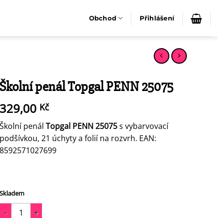
Obchod
Přihlášení
Školní penál Topgal PENN 25075
329,00
Kč
Školní penál
Topgal PENN 25075
s vybarvovací
podšívkou, 21 úchyty a folií na rozvrh. EAN:
8592571027699
Skladem
Školní penál Topgal PENN 25075 množství