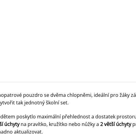
dnopatrové pouzdro se dvěma chlopněmi, ideální pro žáky zákl
vořit tak jednotný školní set.
y dětem poskytlo maximální přehlednost a dostatek prostor
rší úchyty
na pravítko, kružítko nebo nůžky a
2 větší úchyty
pr
snadno aktualizovat.