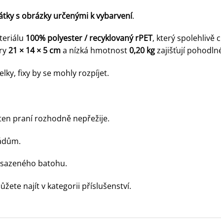
látky s obrázky určenými k vybarvení
.
teriálu
100% polyester / recyklovaný rPET
, který spolehlivě
ěry
21 × 14 × 5 cm
a nízká hmotnost
0,20 kg
zajišťují pohodln
ky, fixy by se mohly rozpíjet.
ten praní rozhodně nepřežije.
zádům.
nasazeného batohu.
ůžete najít v
kategorii příslušenství.