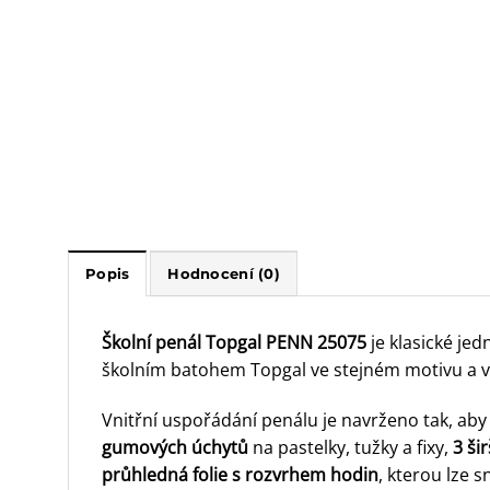
Popis
Hodnocení (0)
Školní penál Topgal PENN 25075
je klasické je
školním batohem Topgal ve stejném motivu a vyt
Vnitřní uspořádání penálu je navrženo tak, ab
gumových úchytů
na pastelky, tužky a fixy,
3 ši
průhledná folie s rozvrhem hodin
, kterou lze 