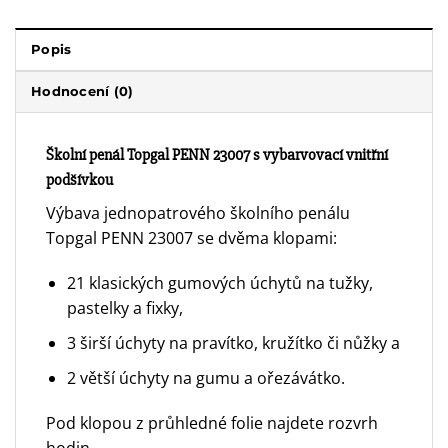
Popis
Hodnocení (0)
Školní penál Topgal PENN 23007 s vybarvovací vnitřní
podšívkou
Výbava jednopatrového školního penálu
Topgal PENN 23007 se dvěma klopami:
21 klasických gumových úchytů na tužky,
pastelky a fixky,
3 širší úchyty na pravítko, kružítko či nůžky a
2 větší úchyty na gumu a ořezávátko.
Pod klopou z průhledné folie najdete rozvrh