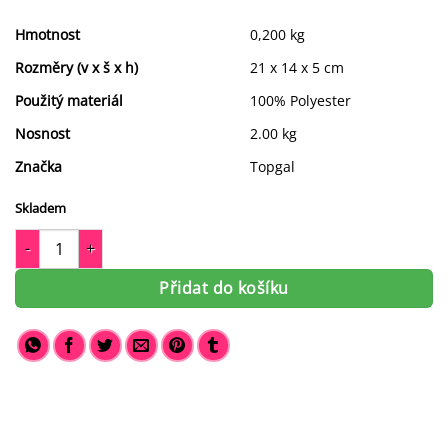
Hmotnost
0,200 kg
Rozměry (v x š x h)
21 x 14 x 5 cm
Použitý materiál
100% Polyester
Nosnost
2.00 kg
Značka
Topgal
Skladem
Školní penál Topgal PENN 23007 množství
Přidat do košíku