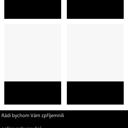
Školní aktovka Topgal BEBE
Školní batoh Topgal COCO
22001 s kytkami
22017 s BMX riderem
1 549,00
Kč
1 049,00
Kč
Školní batoh Topgal ENDY
Školní batoh Topgal COCO
22005 s buldočkem
21017 s příšerkami
1 749,00
Kč
1 049,00
Kč
Rádi bychom Vám zpříjemnili