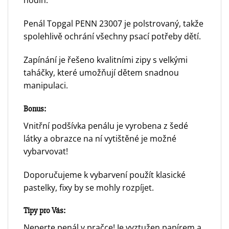
hodin.
Penál Topgal PENN 23007 je polstrovaný, takže
spolehlivě ochrání všechny psací potřeby dětí.
Zapínání je řešeno kvalitními zipy s velkými
taháčky, které umožňují dětem snadnou
manipulaci.
Bonus:
Vnitřní podšívka penálu je vyrobena z šedé
látky a obrazce na ní vytištěné je možné
vybarvovat!
Doporučujeme k vybarvení použít klasické
pastelky, fixy by se mohly rozpíjet.
Tipy pro Vás:
Neperte penál v pračce! Je vyztužen papírem a