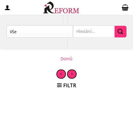
Přeskočit
na
obsah
Hledat:
Domů
FILTR