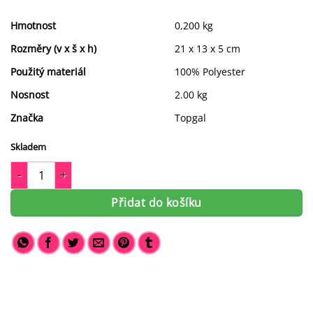
Hmotnost
0,200 kg
Rozměry (v x š x h)
21 x 13 x 5 cm
Použitý materiál
100% Polyester
Nosnost
2.00 kg
Značka
Topgal
Skladem
Školní penál Topgal PENN 20003 množství
Přidat do košíku