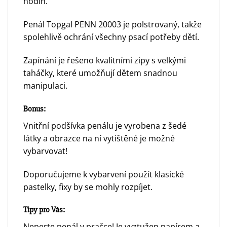
hodin.
Penál Topgal PENN 20003 je polstrovaný, takže
spolehlivě ochrání všechny psací potřeby dětí.
Zapínání je řešeno kvalitními zipy s velkými
taháčky, které umožňují dětem snadnou
manipulaci.
Bonus:
Vnitřní podšívka penálu je vyrobena z šedé
látky a obrazce na ní vytištěné je možné
vybarvovat!
Doporučujeme k vybarvení použít klasické
pastelky, fixy by se mohly rozpíjet.
Tipy pro Vás:
Neperte penál v pračce! Je vyztužen papírem a