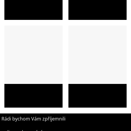
Školní batoh Topgal COCO
Školní batoh Topgal BAZI
20004 s motýlky a puntíky
22003 s motýlky a květinami
1 049,00
Kč
1 149,00
Kč
Školní batoh Topgal CODA
Školní batoh Topgal ENDY
20020 s graffiti motivem
22005 s buldočkem
1 049,00
Kč
1 749,00
Kč
Rádi bychom Vám zpříjemnili