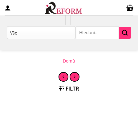
Přeskočit
na
obsah
Hledat:
Domů
FILTR