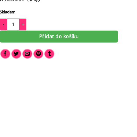
Skladem
Pánská kožená taška přes rameno Jake 080102 množství
Přidat do košíku