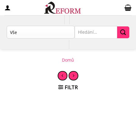
Přeskočit
na
obsah
Hledat:
Domů
FILTR