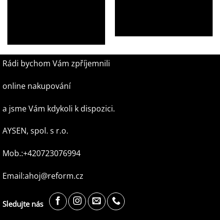
Pánská kožená taška přes
Pánská kožená taška přes
rameno Michael 080806 –
rameno Mark 081102
tmavě hnědá
1 499,00
Kč
1 299,00
Kč
Rádi bychom Vám zpříjemnili
online nakupování
a jsme Vám kdykoli k dispozici.
AYSEN, spol. s r.o.
Mob.:+420723076994
Email:ahoj@reform.cz
Sledujte nás