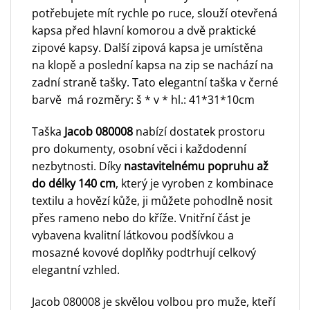
potřebujete mít rychle po ruce, slouží otevřená
kapsa před hlavní komorou a dvě praktické
zipové kapsy. Další zipová kapsa je umístěna
na klopě a poslední kapsa na zip se nachází na
zadní straně tašky. Tato elegantní taška v černé
barvě má rozměry: š * v * hl.: 41*31*10cm
Taška
Jacob 080008
nabízí dostatek prostoru
pro dokumenty, osobní věci i každodenní
nezbytnosti. Díky
nastavitelnému popruhu až
do délky 140 cm
, který je vyroben z kombinace
textilu a hovězí kůže, ji můžete pohodlně nosit
přes rameno nebo do kříže. Vnitřní část je
vybavena kvalitní látkovou podšívkou a
mosazné kovové doplňky podtrhují celkový
elegantní vzhled.
Jacob 080008 je skvělou volbou pro muže, kteří