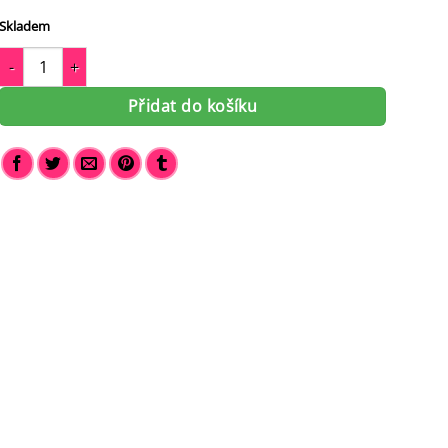
Skladem
Pánská kožená peněženka Ryan H2205 množství
Přidat do košíku