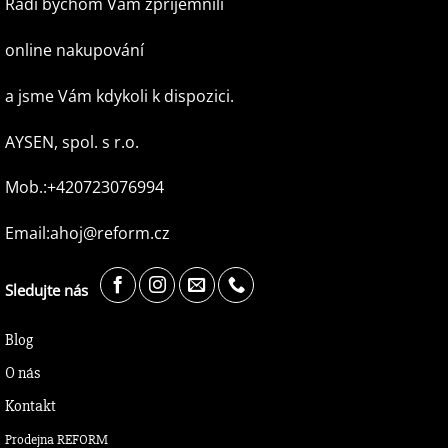
Rádi bychom Vám zpříjemnili
online nakupování
a jsme Vám kdykoli k dispozici.
AYSEN, spol. s r.o.
Mob.:+420723076994
Email:ahoj@reform.cz
Sledujte nás
Blog
O nás
Kontakt
Prodejna REFORM