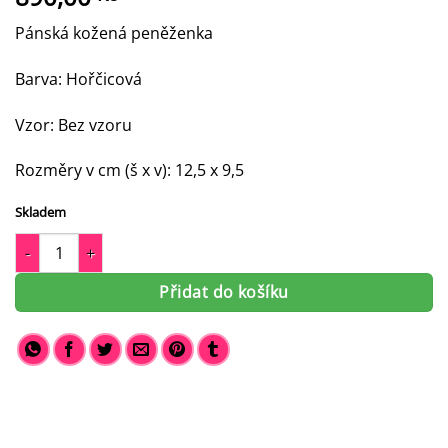
Pánská kožená peněženka
Barva: Hořčicová
Vzor: Bez vzoru
Rozměry v cm (š x v): 12,5 x 9,5
Skladem
Pánská kožená peněženka Leon NF808806 množství
Přidat do košíku