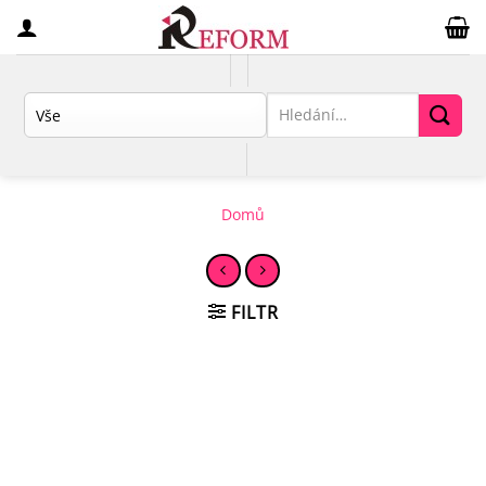
Přeskočit
na
obsah
Hledat:
Domů
FILTR