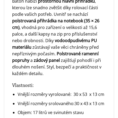
Batoh nabízí
prostornou hlavní přihrádku
,
kterou lze snadno zvětšit díky rolovací části
podle vašich potřeb. Uvnitř se nachází
polstrovaná přihrádka na notebook (35 × 26
cm)
, vhodná pro zařízení o velikosti až 15,6
palce, a další kapsy na zip pro příslušenství
nebo drobnosti. Díky
vodoodpudivému PU
materiálu
zůstávají vaše věci chráněny před
nepříznivým počasím.
Polstrované ramenní
popruhy
a
zádový panel
zajišťují pohodlí i při
dlouhém nošení. Styl, bezpečí a praktičnost v
každém detailu.
Vlastnosti:
Vnější rozměry vyrolované: 30 x 53 x 13 cm
Vnější rozměry srolovaného:30 x 43 x 13 cm
Objem: 17 litrů ve svinutém stavu