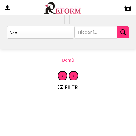
Přeskočit
na
obsah
Hledat:
Domů
FILTR