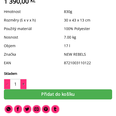
1 390,00
Kč
Hmotnost
830g
Rozměry (š x v x h)
30 x 43 x 13 cm
Použitý materiál
100% Polyester
Nosnost
7.00 kg
Objem
17 l
Značka
NEW REBELS
EAN
8721003110122
Skladem
Městský batoh New Rebels New York 51.140188 - Mlékařka množ
Přidat do košíku