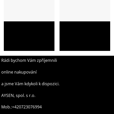
Dámská kožená kabelka přes
Dámská kožená kabelka přes
rameno Valeria 222104 –
rameno Valeria 222103 –
stylová a praktická volba pro
stylová a praktická volba pro
každý den
každý den
1 990,00
Kč
1 990,00
Kč
Rádi bychom Vám zpříjemnili
online nakupování
a jsme Vám kdykoli k dispozici.
AYSEN, spol. s r.o.
Mob.:+420723076994