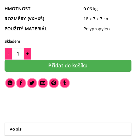
HMOTNOST
0.06 kg
ROZMĚRY (VXHXŠ)
18 x 7 x 7 cm
POUŽITÝ MATERIÁL
Polypropylen
Skladem
Láhev na pití Topgal ZIVA 18057 množství
Přidat do košíku
Popis