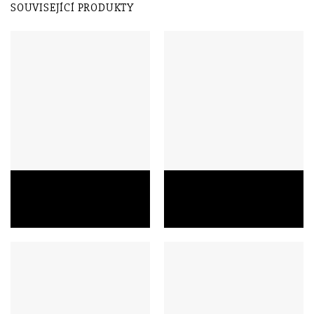
SOUVISEJÍCÍ PRODUKTY
Školní aktovka Topgal BEBE
Školní aktovka Topgal BEBE
21001 s kytičkami
22001 s kytkami
1 899,00
Kč
1 549,00
Kč