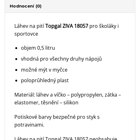
Hodnocení (0)
Láhev na pití
Topgal ZIVA 18057
pro školáky i
sportovce
objem 0,5 litru
vhodná pro všechny druhy nápojů
možné mýt v myčce
poloprůhledný plast
Materiál: láhev a víčko – polypropylen, zátka –
elastomer, těsnění – silikon
Potiskové barvy bezpečné pro styk s
potravinami.
Láhev na pití Topgal ZIVA 18057 neobsahuje