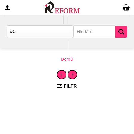
Přeskočit
na
obsah
Hledat:
Domů
FILTR