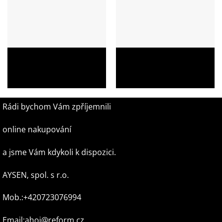
Školní batoh Topgal ENDY
Školní batoh Topgal ELLY
21016 s vojenským motivem
19004 – jednorožci
1 049,00
Kč
1 049,00
Kč
Rádi bychom Vám zpříjemnili
online nakupování
a jsme Vám kdykoli k dispozici.
AYSEN, spol. s r.o.
Mob.:+420723076994
Email:ahoj@reform.cz