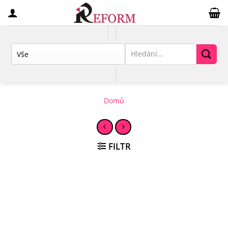
Přeskočit
na
obsah
Hledat:
Domů
FILTR