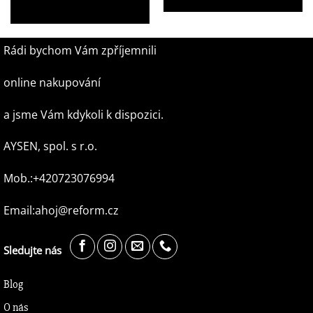
1 299,00
Kč
Rádi bychom Vám zpříjemnili
online nakupování
a jsme Vám kdykoli k dispozici.
AYSEN, spol. s r.o.
Mob.:+420723076994
Email:ahoj@reform.cz
Sledujte nás
Blog
O nás