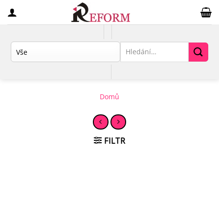
Přeskočit
na
obsah
Hledat:
Domů
FILTR