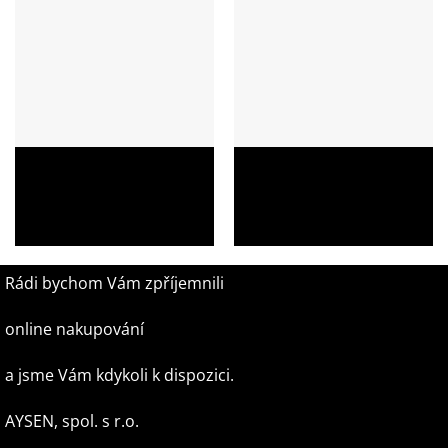
Dámský kožený batoh Marta
Dámský kožený batoh
320802 – elegantní a
Valentina 320901 – elegance
praktický
a styl
3 280,00
Kč
2 190,00
Kč
Rádi bychom Vám zpříjemnili
online nakupování
a jsme Vám kdykoli k dispozici.
AYSEN, spol. s r.o.