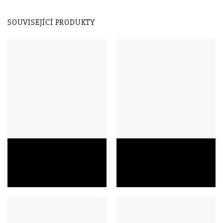
SOUVISEJÍCÍ PRODUKTY
Dámský kožený batoh Marta
Dámský kožený batoh Lisa
320808 – elegantní a
332808 – elegantní batoh z
praktický
přírodní kůže Dollaro
3 280,00
Kč
1 690,00
Kč