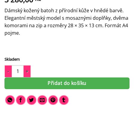
Dámský kožený batoh z přírodní kůže v hnědé barvě.
Elegantní městský model s mosaznými doplňky, dvěma
komorami na zip a rozměry 28 × 35 × 13 cm. Formát A4
pojme.
Skladem
Dámský kožený batoh Marta 320862 - elegantní a praktický množ
Přidat do košíku