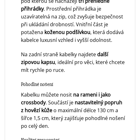
pod kterou se nacházejí
tři přehledné
přihrádky
. Prostřední přihrádka je
uzavíratelná na zip, což zvyšuje bezpečnost
při ukládání drobností. Vnitřní část je
potažena
koženou podšívkou
, která dodává
kabelce luxusní vzhled i vyšší odolnost.
Na zadní straně kabelky najdete
další
zipovou kapsu
, ideální pro věci, které chcete
mít rychle po ruce.
Pohodlné nošení
Kabelku můžete nosit
na rameni i jako
crossbody
. Součástí je
nastavitelný popruh
z hovězí kůže
o maximální délce 130 cm a
šířce 1,5 cm, který zajišťuje pohodlné nošení
po celý den.