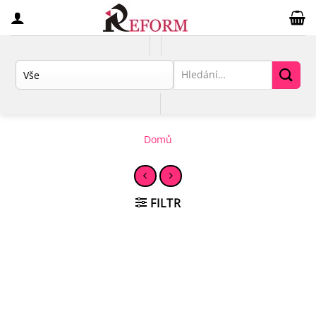
Přeskočit
na
obsah
Hledat:
Domů
FILTR